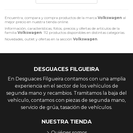
Encuentra, compara y compra productos de la marca
Volkswagen
al
mejor precio en nuestra tienda online.
Información, características, fotos, precios y ofertas de artículos de la
familia
Volkswagen
. 112 productos disponibles en distintas categorías.
Novedades, outlet y ofertas en la sección
Volkswagen
.
DESGUACES FILGUEIRA
En Desguaces Filgueira contamos con una amplia
experiencia en el sector de los vehículos de
segunda mano y recambios. Tramitamos la baja del
vehículo, contamos con piezas de segunda mano,
servicio de grúa, tasación de vehículos.
NUESTRA TIENDA
Quiénes somos