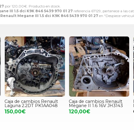
27
por
120,00
€
. Producto en stock.
e III 1.5 dci K9K 846 5439 970 01 27
referencia 67129, pertenece a las ca
Renault Megane III 1.5 dci K9K 846 5439 970 01 27
en "Despiece vehicul
Caja de cambios Renault
Caja de cambios Renault
Laguna 2.2DT PK1AA048
Megane II 1.6 16V JH3143
150,00€
120,00€