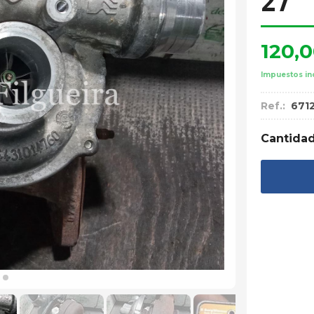
27
120,
Impuestos in
Ref.:
671
Cantida