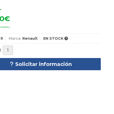
00
€
cluidos
29
Marca:
Renault
EN STOCK
d
Solicitar información