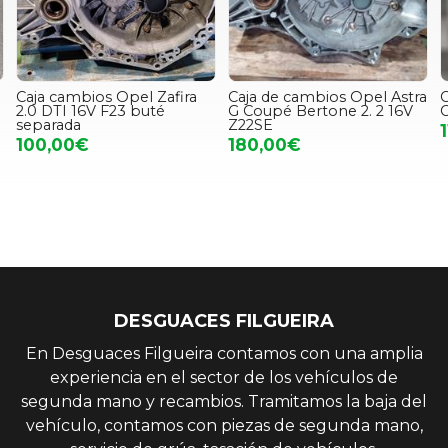
Caja cambios Opel Zafira
Caja de cambios Opel Astra
C
2.0 DTI 16V F23 buté
G Coupé Bertone 2. 2 16V
C
separada
Z22SE
100,00€
180,00€
DESGUACES FILGUEIRA
En Desguaces Filgueira contamos con una amplia
experiencia en el sector de los vehículos de
segunda mano y recambios. Tramitamos la baja del
vehículo, contamos con piezas de segunda mano,