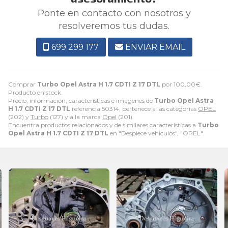
Ponte en contacto con nosotros y
resolveremos tus dudas.
699 299 177
ENVIAR EMAIL
Comprar
Turbo Opel Astra H 1.7 CDTI Z 17 DTL
por
100,00
€
.
Producto en stock.
Precio, información, características e imágenes de
Turbo Opel Astra
H 1.7 CDTI Z 17 DTL
referencia 50314, pertenece a las categorías
OPEL
(202) y
Turbo
(127) y a la marca
Opel
(201).
Encuentra productos relacionados y de similares características a
Turbo
Opel Astra H 1.7 CDTI Z 17 DTL
en "Despiece vehiculos", "OPEL".