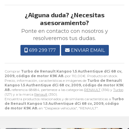
¿Alguna duda? ¿Necesitas
asesoramiento?
Ponte en contacto con nosotros y
resolveremos tus dudas.
699 299 177
ENVIAR EMAIL
Comprar
Turbo de Renault Kangoo 1.5 Authentique dCi 68 cv,
2009, código de motor K9K A8.
por
110,00
€
. Producto en stock.
Precio, información, características e imágenes de
Turbo de Renault
Kangoo 1.5 Authentique dCi 68 cv, 2009, código de motor K9K
A8.
referencia 68684, pertenece a las categorías
RENAULT
(356) y
Turbo
(127) y a la marca
Renault
(350).
Encuentra productos relacionados y de similares características a
Turbo
de Renault Kangoo 1.5 Authentique dCi 68 cv, 2009, código
de motor K9K A8.
en "Despiece vehiculos", "RENAULT".