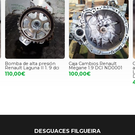
Bomba de alta presión
Caja Cambios Renault
C
Renault Laguna II 1. 9 dci
Megane 1.9 DCI ND0001
a
L
110,00€
100,00€
DESGUACES FILGUEIRA