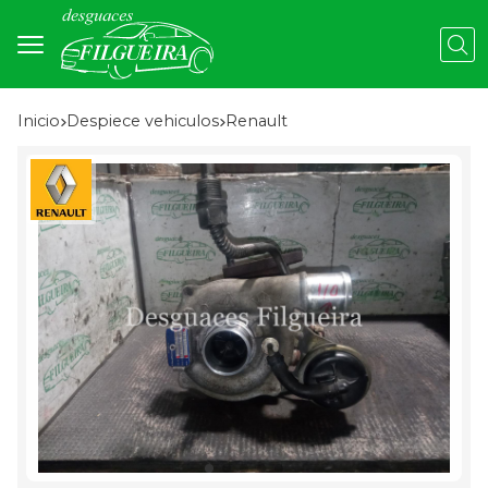
Busc
Inicio
despiece vehiculos
renault