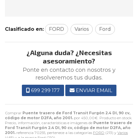
Clasificado en:
FORD
Varios
Ford
¿Alguna duda? ¿Necesitas
asesoramiento?
Ponte en contacto con nosotros y
resolveremos tus dudas.
699 299 177
ENVIAR EMAIL
Comprar
Puente trasero de Ford Transit Furgón 2.4 DI, 90 cv,
código de motor D2FA, año 2001.
por
450,00
€
. Producto en stock.
Precio, información, características e imágenes de
Puente trasero de
Ford Transit Furgón 2.4 DI, 90 cv, código de motor D2FA, año
2001.
referencia 70255, pertenece a las categorías
FORD
(213) y
Varios
(465) y a la marca
Ford
(210).