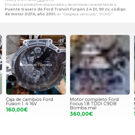
Encuentra productos relacionados y de similares características a
Puente trasero de Ford Transit Furgón 2.4 DI, 90 cv, código
de motor D2FA, año 2001.
en "Despiece vehiculos", "FORD".
Caja de cambios Ford
Motor completo Ford
Fusion 1. 4 16V
Focus 1.8 TDDI C9DB
M
Bomba mal
160,00€
360,00€