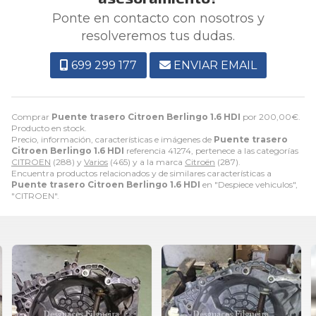
Ponte en contacto con nosotros y
resolveremos tus dudas.
699 299 177
ENVIAR EMAIL
Comprar
Puente trasero Citroen Berlingo 1.6 HDI
por
200,00
€
.
Producto en stock.
Precio, información, características e imágenes de
Puente trasero
Citroen Berlingo 1.6 HDI
referencia 41274, pertenece a las categorías
CITROEN
(288) y
Varios
(465) y a la marca
Citroën
(287).
Encuentra productos relacionados y de similares características a
Puente trasero Citroen Berlingo 1.6 HDI
en "Despiece vehiculos",
"CITROEN".