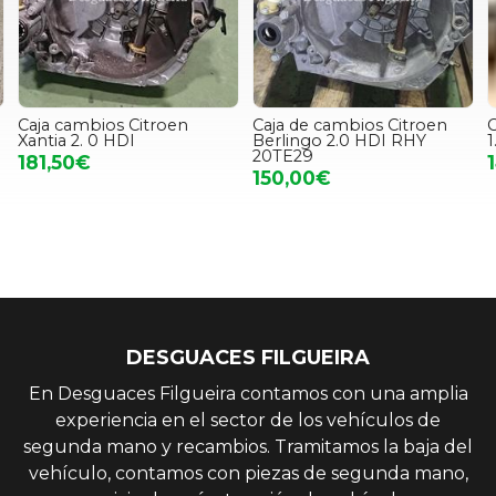
Caja cambios Citroen
Caja de cambios Citroen
C
Xantia 2. 0 HDI
Berlingo 2.0 HDI RHY
20TE29
181,50€
150,00€
DESGUACES FILGUEIRA
En Desguaces Filgueira contamos con una amplia
experiencia en el sector de los vehículos de
segunda mano y recambios. Tramitamos la baja del
vehículo, contamos con piezas de segunda mano,