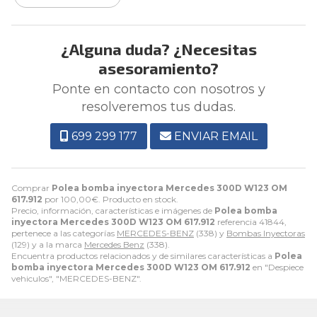
¿Alguna duda? ¿Necesitas
asesoramiento?
Ponte en contacto con nosotros y
resolveremos tus dudas.
699 299 177
ENVIAR EMAIL
Comprar
Polea bomba inyectora Mercedes 300D W123 OM
617.912
por
100,00
€
. Producto en stock.
Precio, información, características e imágenes de
Polea bomba
inyectora Mercedes 300D W123 OM 617.912
referencia 41844,
pertenece a las categorías
MERCEDES-BENZ
(338) y
Bombas Inyectoras
(129) y a la marca
Mercedes Benz
(338).
Encuentra productos relacionados y de similares características a
Polea
bomba inyectora Mercedes 300D W123 OM 617.912
en "Despiece
vehiculos", "MERCEDES-BENZ".