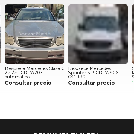
E
Despiece Mercedes Clase C
Despiece Mercedes
G
2.2 220 CDI W203
Sprinter 313 CDI W906
M
automatico
646986
S
Consultar precio
Consultar precio