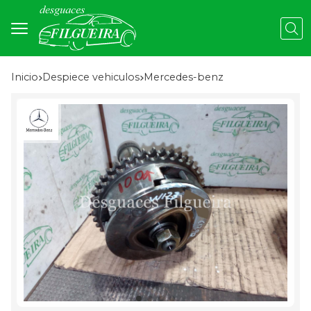
Busc
Inicio
despiece vehiculos
mercedes-benz