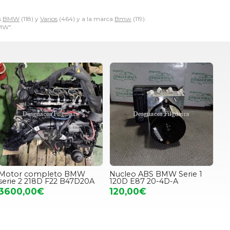
s
BMW
(118) y
Varios
(464) y a la marca
Bmw
(119).
MW".
Motor completo BMW
Nucleo ABS BMW Serie 1
serie 2 218D F22 B47D20A
120D E87 20-4D-A
3600,00€
120,00€