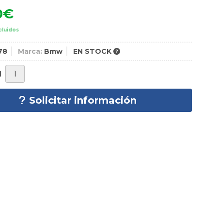
0
€
cluidos
78
Marca:
Bmw
EN STOCK
d
Solicitar información