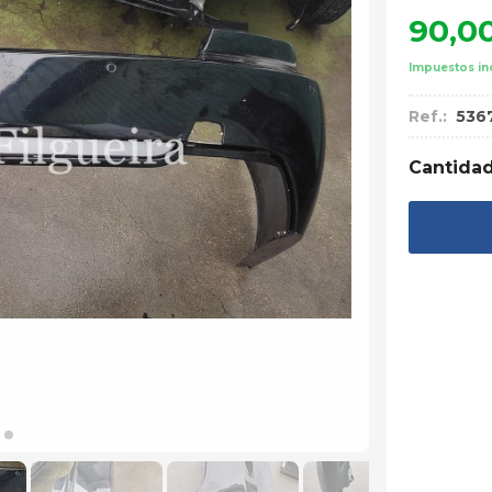
90,0
Impuestos in
Ref.:
536
Cantida