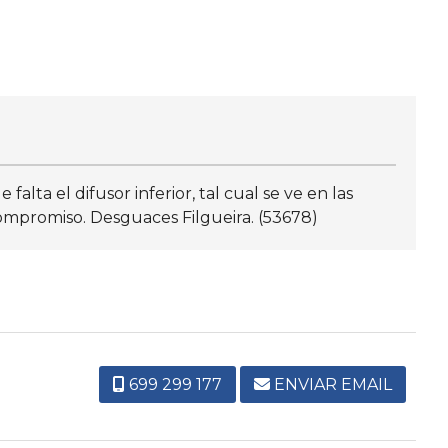
ta el difusor inferior, tal cual se ve en las
ompromiso. Desguaces Filgueira. (53678)
699 299 177
ENVIAR EMAIL