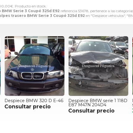
90,00
€
. Producto en stock.
o BMW Serie 3 Coupé 325d E92
referencia 53678, pertenece a las categoría
lpes trasero BMW Serie 3 Coupé 325d E92
en "Despiece vehiculos", "B
Despiece BMW 320 D E-46
Despiece BMW serie 1 118D
E87 M47N 204D4
Consultar precio
Consultar precio