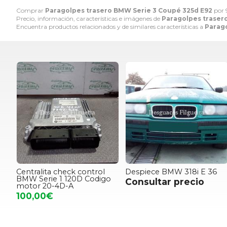
Comprar
Paragolpes trasero BMW Serie 3 Coupé 325d E92
por
Precio, información, características e imágenes de
Paragolpes traser
Encuentra productos relacionados y de similares características a
Parago
Centralita check control
Despiece BMW 318i E 36
BMW Serie 1 120D Codigo
Consultar precio
motor 20-4D-A
100,00€