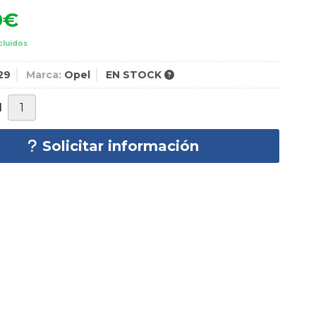
0
€
cluidos
29
Marca:
Opel
EN STOCK
d
Solicitar información