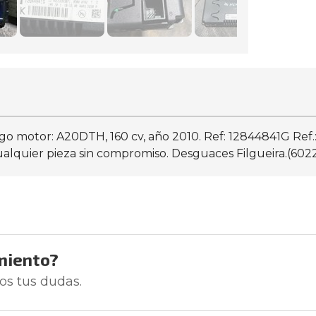
odigo motor: A20DTH, 160 cv, año 2010. Ref: 12844841G R
ualquier pieza sin compromiso. Desguaces Filgueira.(602
miento?
os tus dudas.