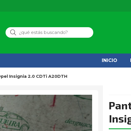
Buscar
INICIO
 Opel Insignia 2.0 CDTi A20DTH
Pant
Insi