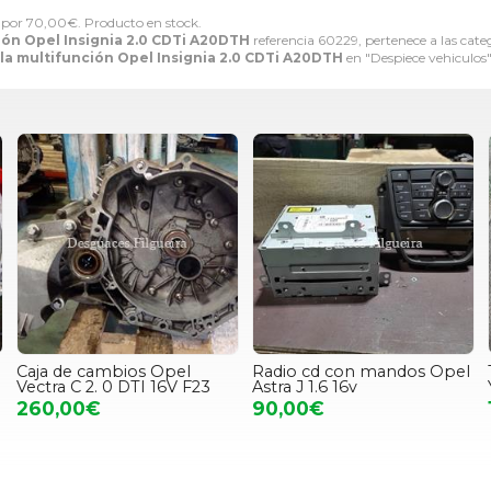
por
70,00
€
. Producto en stock.
ión Opel Insignia 2.0 CDTi A20DTH
referencia 60229, pertenece a las cate
la multifunción Opel Insignia 2.0 CDTi A20DTH
en "Despiece vehiculos
Caja de cambios Opel
Radio cd con mandos Opel
Vectra C 2. 0 DTI 16V F23
Astra J 1.6 16v
260,00€
90,00€