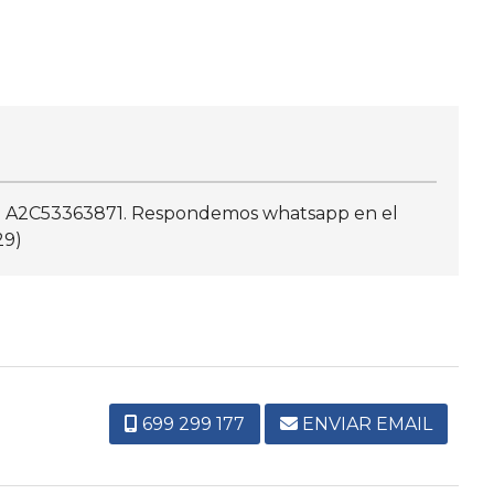
ef.: A2C53363871. Respondemos whatsapp en el
29)
699 299 177
ENVIAR EMAIL