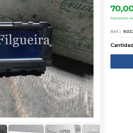
70,0
Impuestos in
Ref.:
602
Cantida