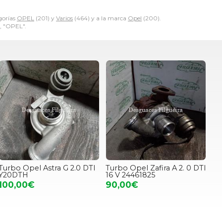
gorías
OPEL
(201) y
Varios
(464) y a la marca
Opel
(200).
", "OPEL".
Turbo Opel Astra G 2.0 DTI
Turbo Opel Zafira A 2. 0 DTI
Y20DTH
16 V 24461825
100,00€
90,00€