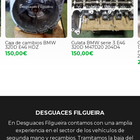
Caja de cambios BMW
Culata BMW serie 3 E46
C
320D E46 HDZ
320D M47D20 204D4
1
150,00€
150,00€
DESGUACES FILGUEIRA
En Desguaces Filgueira contamos con una amplia
experiencia en el sector de los vehículos de
segunda mano y recambios. Tramitamos la baja del