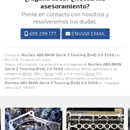
asesoramiento?
Ponte en contacto con nosotros y
resolveremos tus dudas.
699 299 177
ENVIAR EMAIL
Comprar
Nucleo ABS BMW Serie 3 Touring (E46) 2.0 320d
por
80,00
€
. Producto en stock.
Precio, información, características e imágenes de
Nucleo ABS BMW
Serie 3 Touring (E46) 2.0 320d
referencia 38526, pertenece a las
categorías
BMW
(118) y
Varios
(465) y a la marca
Bmw
(119).
Encuentra productos relacionados y de similares características a
Nucleo ABS BMW Serie 3 Touring (E46) 2.0 320d
en "Despiece
vehiculos", "BMW".