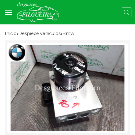
Busc
Inicio
despiece vehiculos
bmw