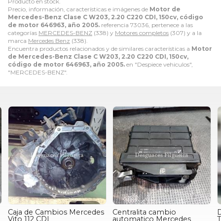
Producto en stock.
Precio, información, características e imágenes de
Motor de
Mercedes-Benz Clase C W203, 2.20 C220 CDI, 150cv, código
de motor 646963, año 2005.
referencia 73036, pertenece a las
categorías
MERCEDES-BENZ
(338) y
Motores completos
(307) y a la
marca
Mercedes Benz
(338).
Encuentra productos relacionados y de similares características a
Motor
de Mercedes-Benz Clase C W203, 2.20 C220 CDI, 150cv,
código de motor 646963, año 2005.
en "Despiece vehiculos",
"MERCEDES-BENZ".
Caja de Cambios Mercedes
Centralita cambio
Vito 112 CDI
automatico Mercedes