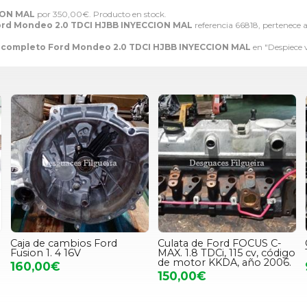
ION MAL
por
350,00
€
. Producto en stock.
ord Mondeo 2.0 TDCI HJBB INYECCION MAL
referencia 66818, pertenece a
 completo Ford Mondeo 2.0 TDCI HJBB INYECCION MAL
en "Despiece 
Caja de cambios Ford
Culata de Ford FOCUS C-
Fusion 1. 4 16V
MAX. 1.8 TDCi, 115 cv, código
de motor KKDA, año 2006.
160,00€
150,00€