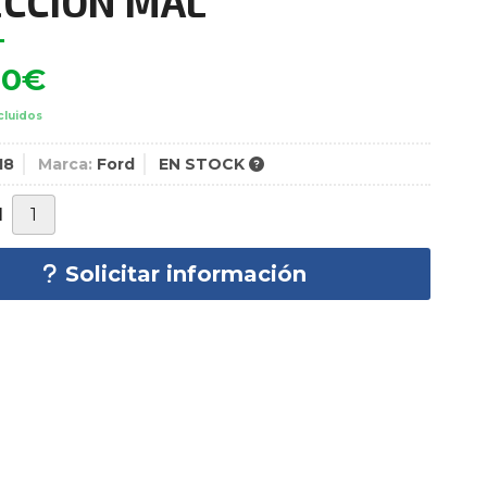
ECCION MAL
00
€
cluidos
18
Marca:
Ford
EN STOCK
d
Solicitar información