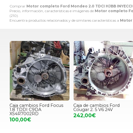
Comprar
Motor completo Ford Mondeo 2.0 TDCI HJBB INYECC
Precio, información, características e imágenes de
Motor completo F
(210).
Encuentra productos relacionados y de similares características a
Motor
Caja cambios Ford Focus
Caja de cambios Ford
1.8 TDDI C9DA
Cougar 2. 5 V6 24V
XS4R7002RD
242,00€
100,00€