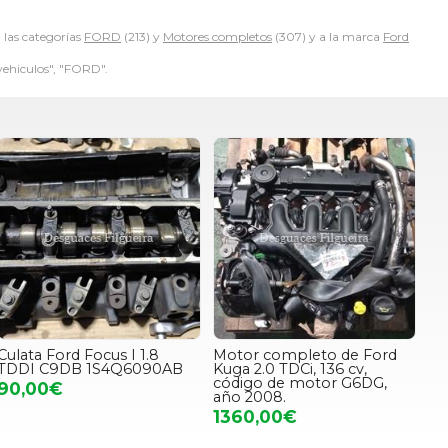
 las categorías
FORD
(213) y
Motores completos
(307) y a la marca
Ford
vehiculos", "FORD".
Culata Ford Focus I 1.8
Motor completo de Ford
TDDI C9DB 1S4Q6090AB
Kuga 2.0 TDCi, 136 cv,
código de motor G6DG,
90,00€
año 2008.
1360,00€