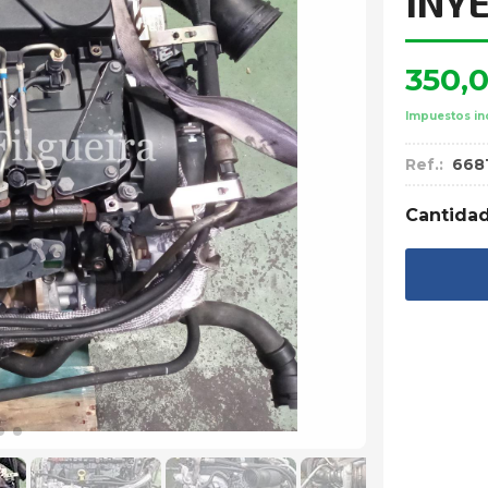
INY
350,
Impuestos in
Ref.:
668
Cantida