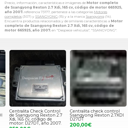
Precio, información, características e imágenes de
Motor completo
de Ssangyong Rexton 2.7 Xdi, 165 cv, código de motor 665925,
año 2007.
referencia 73177, pertenece a las categorías
Motores
completos
(307) y
SSANGYONG
(15) y a la marca
Ssangyong
(14).
Encuentra productos relacionados y de similares características a
Motor
completo de Ssangyong Rexton 2.7 Xdi, 165 cv, código de
motor 665925, año 2007.
en "Despiece vehiculos", "SSANGYONG".
Centralita Check Control
Centralita check control
G
de Ssangyong Rexton 2.7
Ssangyong Rexton 2.7XDI
S
Xdi, 165 cv, código de
D27DT
motor: D27DT, año 2007.
3
200,00€