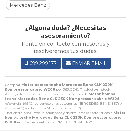
Mercedes Benz
¿Alguna duda? ¿Necesitas
asesoramiento?
Ponte en contacto con nosotros y
resolveremos tus dudas.
699 299 177
ENVIAR EMAIL
Comprar
Motor bomba techo Mercedes Benz CLK 230K
Kompressor cabrio W208
por
363,00
€
. Producto en stock.
Precio, información, características e imágenes de
Motor bomba
techo Mercedes Benz CLK 230K Kompressor cabrio W208
referencia 49542, pertenece a las categorías
MERCEDES-BENZ
(337) y
Varios
(462) y a la marca
Mercedes Benz
(337).
Encuentra productos relacionados y de similares características a
Motor
bomba techo Mercedes Benz CLK 230K Kompressor cabrio
W208
en "Despiece vehiculos", "MERCEDES-BENZ".