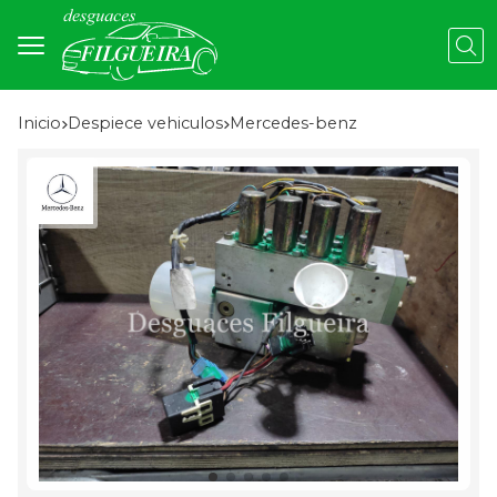
Busc
Inicio
despiece vehiculos
mercedes-benz