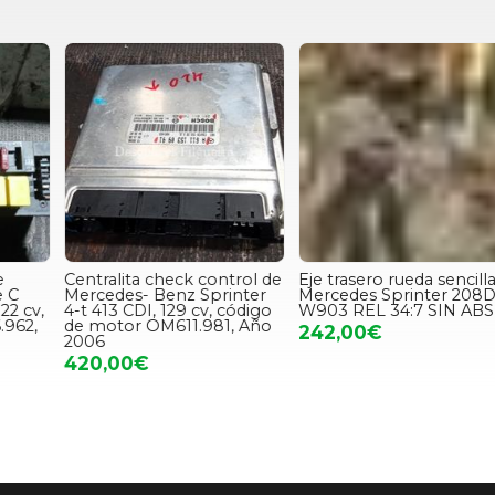
Centralita check control de
Eje trasero rueda sencilla
L
Mercedes- Benz Sprinter
Mercedes Sprinter 208D
4-t 413 CDI, 129 cv, código
W903 REL 34:7 SIN ABS
W
de motor OM611.981, Año
2
242,00€
2006
420,00€