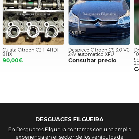
Despiece Citroen C5 3.0 V6
Despiece de Citroen C2 1.6,
24V automatico XFU
109 cv, manual pilotado,
C
código de motor NFU, año
1
Consultar precio
2008.
R
Consultar precio
DESGUACES FILGUEIRA
En Desguaces Filgueira contamos con una amplia
experiencia en el sector de los vehículos de