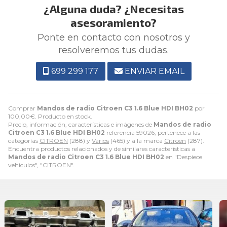
¿Alguna duda? ¿Necesitas
asesoramiento?
Ponte en contacto con nosotros y
resolveremos tus dudas.
699 299 177
ENVIAR EMAIL
Comprar
Mandos de radio Citroen C3 1.6 Blue HDI BH02
por
100,00
€
. Producto en stock.
Precio, información, características e imágenes de
Mandos de radio
Citroen C3 1.6 Blue HDI BH02
referencia 59026, pertenece a las
categorías
CITROEN
(288) y
Varios
(465) y a la marca
Citroën
(287).
Encuentra productos relacionados y de similares características a
Mandos de radio Citroen C3 1.6 Blue HDI BH02
en "Despiece
vehiculos", "CITROEN".