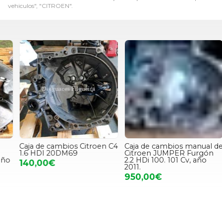
vehiculos", "CITROEN".
Caja de cambios Citroen C4
Caja de cambios manual de
D
1.6 HDI 20DM69
Citroen JUMPER Furgón
2.2 HDi 100. 101 Cv, año
140,00€
2011.
950,00€