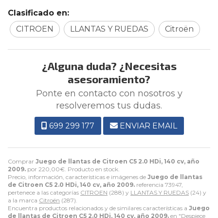
Clasificado en:
CITROEN
LLANTAS Y RUEDAS
Citroën
¿Alguna duda? ¿Necesitas
asesoramiento?
Ponte en contacto con nosotros y
resolveremos tus dudas.
699 299 177
ENVIAR EMAIL
Comprar
Juego de llantas de Citroen C5 2.0 HDi, 140 cv, año
2009.
por
220,00
€
. Producto en stock.
Precio, información, características e imágenes de
Juego de llantas
de Citroen C5 2.0 HDi, 140 cv, año 2009.
referencia 73947,
pertenece a las categorías
CITROEN
(288) y
LLANTAS Y RUEDAS
(24) y
a la marca
Citroën
(287).
Encuentra productos relacionados y de similares características a
Juego
de llantas de Citroen C5 2.0 HDi, 140 cv, año 2009.
en "Despiece