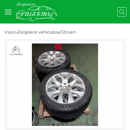
Busc
Inicio
despiece vehiculos
citroen