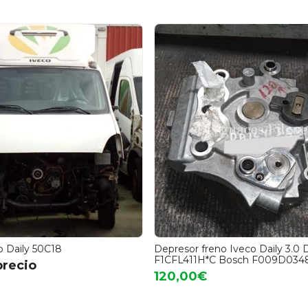
o Daily 50C18
Depresor freno Iveco Daily 3.0 
F1CFL411H*C Bosch F009D034
precio
120,00€