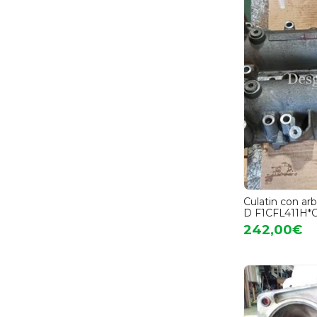
Culatin con arb
D F1CFL411H*
242,00€