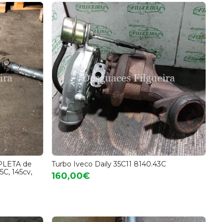
MPLETA de
Turbo Iveco Daily 35C11 8140.43C
5C, 145cv,
160,00€