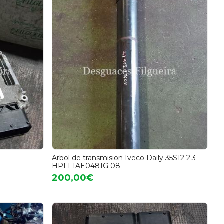
0
Arbol de transmision Iveco Daily 35S12 2.3
HPI F1AE0481G 08
200,00€