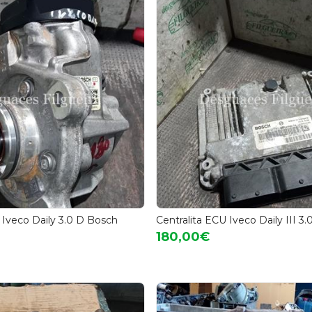
Iveco Daily 3.0 D Bosch
Centralita ECU Iveco Daily III 3.
180,00€