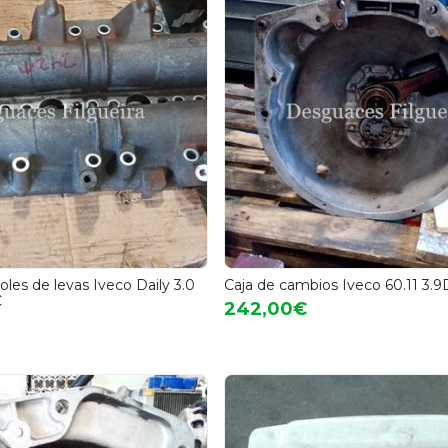
oles de levas Iveco Daily 3.0
Caja de cambios Iveco 60.11 3.
C
242,00€