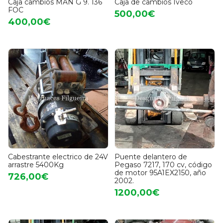
Caja cambios MAN G 9. 136
Caja de cambios Iveco
FOC
500,00€
400,00€
Cabestrante electrico de 24V
Puente delantero de
arrastre 5400Kg
Pegaso 7217, 170 cv, código
de motor 95A1EX2150, año
726,00€
2002.
1200,00€