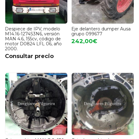
Despiece de IPV, modelo
Eje delantero dumper Ausa
M14.16-1274S3N6, versión
grupo 099677
MAN 4.6, 155cv, código de
242,00€
motor D0824 LFL 06, año
2000.
Consultar precio