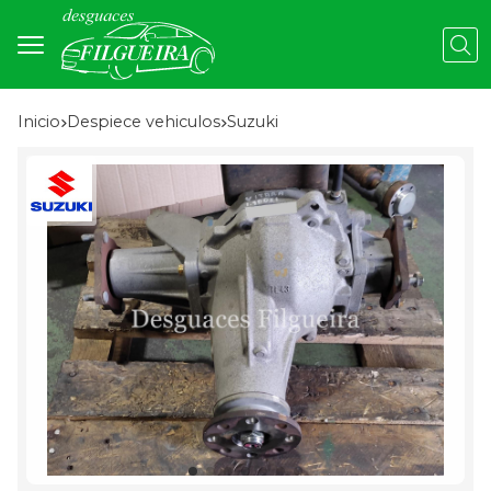
Busc
Inicio
despiece vehiculos
suzuki