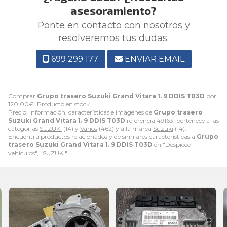
asesoramiento?
Ponte en contacto con nosotros y
resolveremos tus dudas.
699 299 177
ENVIAR EMAIL
Comprar
Grupo trasero Suzuki Grand Vitara 1. 9 DDIS T03D
por
120,00
€
. Producto en stock.
Precio, información, características e imágenes de
Grupo trasero
Suzuki Grand Vitara 1. 9 DDIS T03D
referencia 49163, pertenece a las
categorías
SUZUKI
(14) y
Varios
(462) y a la marca
Suzuki
(14).
Encuentra productos relacionados y de similares características a
Grupo
trasero Suzuki Grand Vitara 1. 9 DDIS T03D
en "Despiece
vehiculos", "SUZUKI".