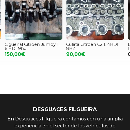
Cigueñal Citroen Jumpy 1.
Culata Citroen C2 1. 4HDI
D
6 HDI 9hu
8HZ
1
150,00€
90,00€
DESGUACES FILGUEIRA
En Desguaces Filgueira contamos con una amplia
experiencia en el sector de los vehículos de