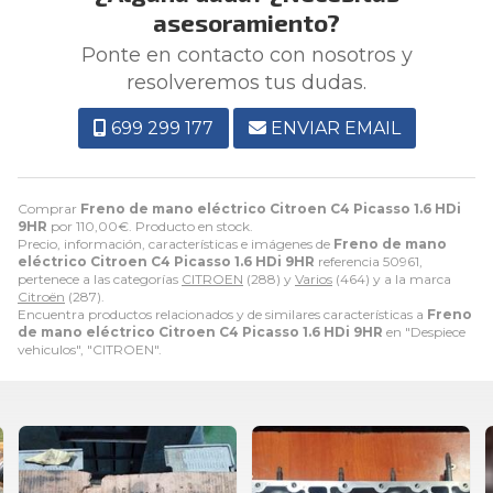
asesoramiento?
Ponte en contacto con nosotros y
resolveremos tus dudas.
699 299 177
ENVIAR EMAIL
Comprar
Freno de mano eléctrico Citroen C4 Picasso 1.6 HDi
9HR
por
110,00
€
. Producto en stock.
Precio, información, características e imágenes de
Freno de mano
eléctrico Citroen C4 Picasso 1.6 HDi 9HR
referencia 50961,
pertenece a las categorías
CITROEN
(288) y
Varios
(464) y a la marca
Citroën
(287).
Encuentra productos relacionados y de similares características a
Freno
de mano eléctrico Citroen C4 Picasso 1.6 HDi 9HR
en "Despiece
vehiculos", "CITROEN".