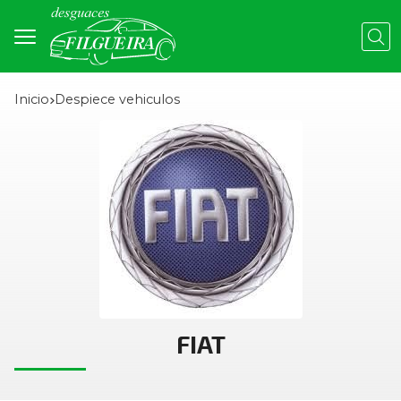
Busc
Inicio
despiece vehiculos
FIAT