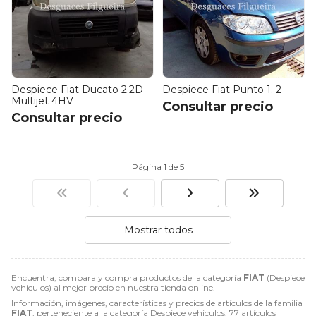
Despiece Fiat Ducato 2.2D
Despiece Fiat Punto 1. 2
Multijet 4HV
Consultar precio
Consultar precio
Página 1 de 5
Mostrar todos
Encuentra, compara y compra productos de la categoría
FIAT
(Despiece
vehiculos) al mejor precio en nuestra tienda online.
Información, imágenes, características y precios de artículos de la familia
FIAT
, perteneciente a la categoría
Despiece vehiculos
. 77 artículos