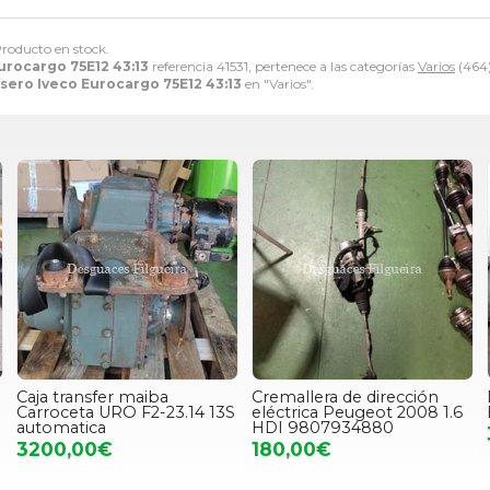
Producto en stock.
Eurocargo 75E12 43:13
referencia 41531, pertenece a las categorías
Varios
(464
asero Iveco Eurocargo 75E12 43:13
en "Varios".
Caja transfer maiba
Cremallera de dirección
Carroceta URO F2-23.14 13S
eléctrica Peugeot 2008 1.6
automatica
HDI 9807934880
3200,00€
180,00€