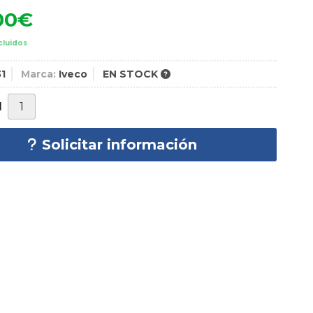
00
€
cluidos
1
Marca:
Iveco
EN STOCK
d
Solicitar información