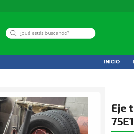
Buscar
INICIO
Eje 
75E1