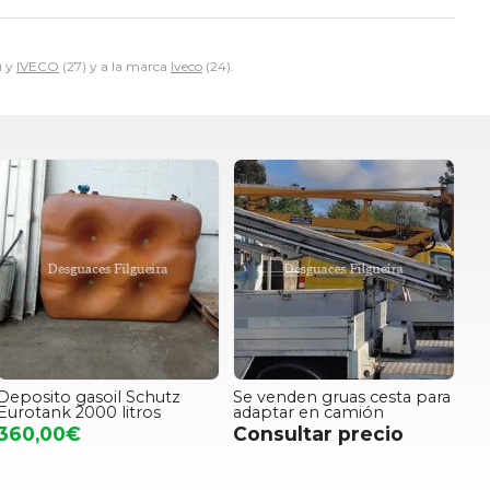
) y
IVECO
(27) y a la marca
Iveco
(24).
Deposito gasoil Schutz
Se venden gruas cesta para
Eurotank 2000 litros
adaptar en camión
360,00€
Consultar precio