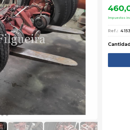
460,
Impuestos in
Ref.:
4153
Cantida