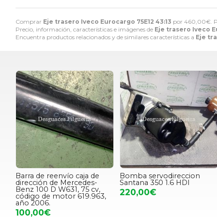
Comprar
Eje trasero Iveco Eurocargo 75E12 43:13
por
460,00
€
. 
Precio, información, características e imágenes de
Eje trasero Iveco 
Encuentra productos relacionados y de similares características a
Eje tr
Barra de reenvío caja de
Bomba servodireccion
dirección de Mercedes-
Santana 350 1.6 HDI
Benz 100 D W631, 75 cv,
220,00€
código de motor 619.963,
año 2006.
100,00€