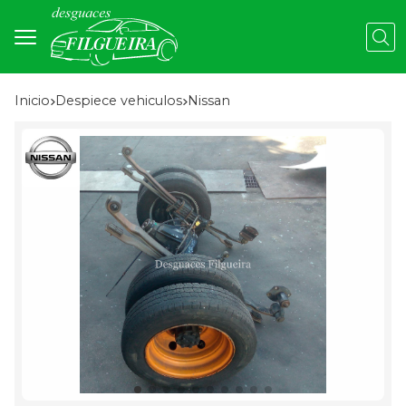
Busc
Inicio
despiece vehiculos
nissan