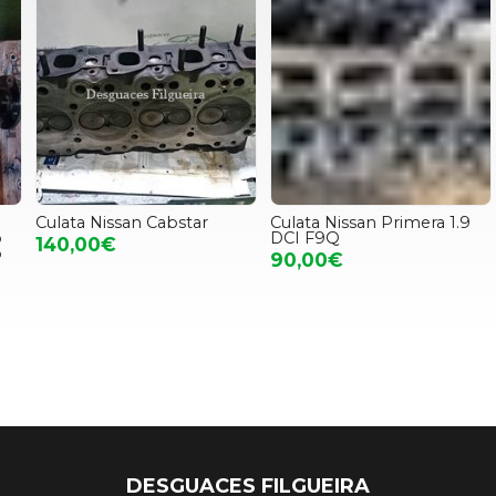
Culata Nissan Cabstar
Culata Nissan Primera 1.9
D
DCI F9Q
N
140,00€
90,00€
DESGUACES FILGUEIRA