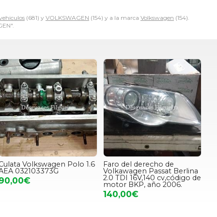
vehiculos
(681) y
VOLKSWAGEN
(154) y a la marca
Volkswagen
(154).
GEN".
Culata Volkswagen Polo 1.6
Faro del derecho de
AEA 032103373G
Volkawagen Passat Berlina
2.0 TDI 16V,140 cv,código de
90,00€
motor BKP, año 2006.
140,00€