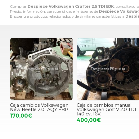
Comprar
Despiece Volkswagen Crafter 2.5 TDI BJK
, consulte su 
Precio, información, características e imágenes de
Despiece Volkswage
Encuentra productos relacionados y de similares características a
Despie
Caja cambios Volkswagen
Caja de cambios manual
New Beetle 2.0I AQY EBP
Volkswagen Golf V 2.0 TDI
140 cv, 16V.
170,00€
400,00€