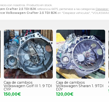
precio con nosotros. Producto en stock.
n Crafter 2.5 TDI BJK
referencia 6675, pertenece a las categorías
Despiece 
ce Volkswagen Crafter 2.5 TDI BJK
en "Despiece vehiculos", "VOLKSWA
Caja de cambios
Caja de cambios
Volkswagen Golf III 1. 9 TDI
Volkswagen Sharan 1. 9TDI
CYP
DJY
150,00€
120,00€