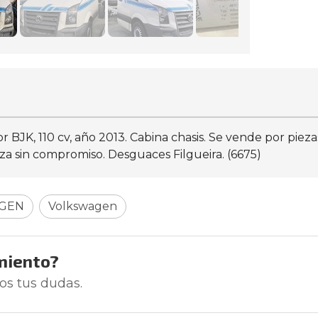
r BJK, 110 cv, año 2013. Cabina chasis. Se vende por pi
eza sin compromiso. Desguaces Filgueira. (6675)
GEN
Volkswagen
miento?
os tus dudas.