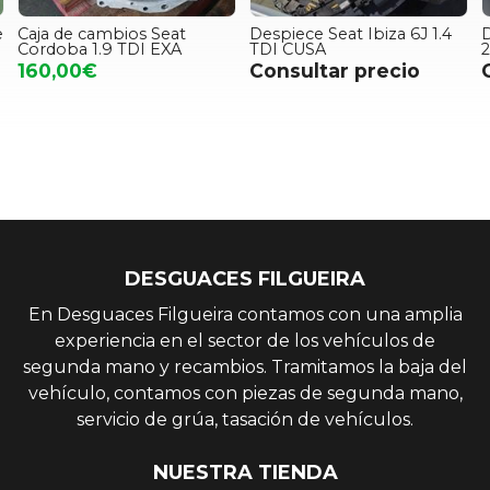
e
Caja de cambios Seat
Despiece Seat Ibiza 6J 1.4
D
Cordoba 1.9 TDI EXA
TDI CUSA
2
160,00€
Consultar precio
DESGUACES FILGUEIRA
En Desguaces Filgueira contamos con una amplia
experiencia en el sector de los vehículos de
segunda mano y recambios. Tramitamos la baja del
vehículo, contamos con piezas de segunda mano,
servicio de grúa, tasación de vehículos.
NUESTRA TIENDA