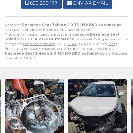
699 299 177
ENVIAR EMAIL
Comprar
Despiece Seat Toledo 2.0 TDI 16V BKD automatico
,
consulte su precio con nosotros. Producto en stock.
Precio, información, características e imágenes de
Despiece Seat
Toledo 2.0 TDI 16V BKD automatico
referencia 7586, pertenece a las
categorías
Despiece vehiculos
(681) y
SEAT
(152) y a la marca
Seat
(152).
Encuentra productos relacionados y de similares características a
Despiece Seat Toledo 2.0 TDI 16V BKD automatico
en "Despiece
vehiculos", "SEAT".