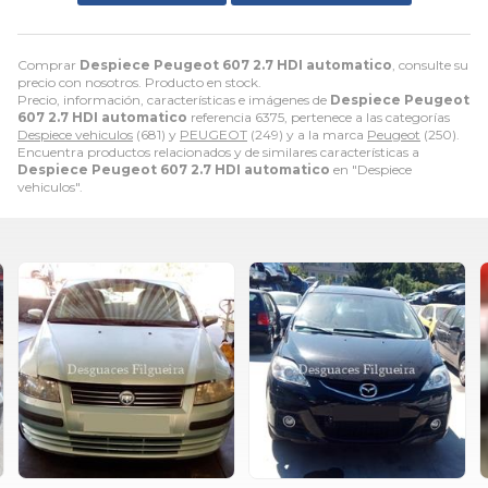
Comprar
Despiece Peugeot 607 2.7 HDI automatico
, consulte su
precio con nosotros. Producto en stock.
Precio, información, características e imágenes de
Despiece Peugeot
607 2.7 HDI automatico
referencia 6375, pertenece a las categorías
Despiece vehiculos
(681) y
PEUGEOT
(249) y a la marca
Peugeot
(250).
Encuentra productos relacionados y de similares características a
Despiece Peugeot 607 2.7 HDI automatico
en "Despiece
vehiculos".