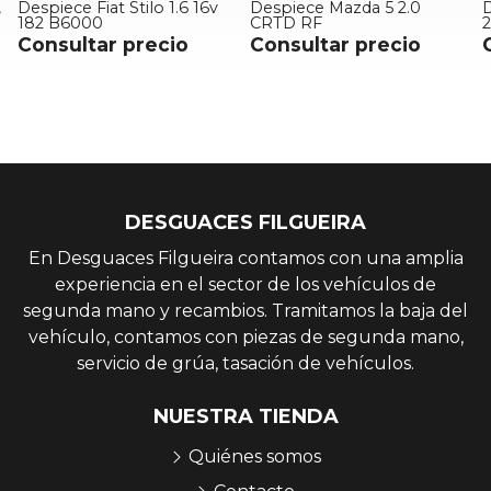
Despiece Mazda 5 2.0
Despiece Nissan Primastar
D
CRTD RF
2.0 dci 120
Consultar precio
Consultar precio
DESGUACES FILGUEIRA
En Desguaces Filgueira contamos con una amplia
experiencia en el sector de los vehículos de
segunda mano y recambios. Tramitamos la baja del
vehículo, contamos con piezas de segunda mano,
servicio de grúa, tasación de vehículos.
NUESTRA TIENDA
Quiénes somos