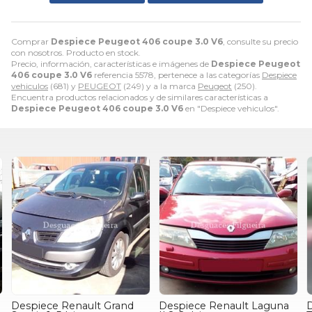
Comprar
Despiece Peugeot 406 coupe 3.0 V6
, consulte su precio
con nosotros. Producto en stock.
Precio, información, características e imágenes de
Despiece Peugeot
406 coupe 3.0 V6
referencia 5578, pertenece a las categorías
Despiece
vehiculos
(681) y
PEUGEOT
(249) y a la marca
Peugeot
(250).
Encuentra productos relacionados y de similares características a
Despiece Peugeot 406 coupe 3.0 V6
en "Despiece vehiculos".
Despiece Renault Laguna
Despiece Seat Ibiza 6F 1.0
D