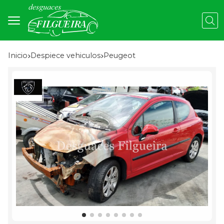
Busc
Inicio
despiece vehiculos
peugeot