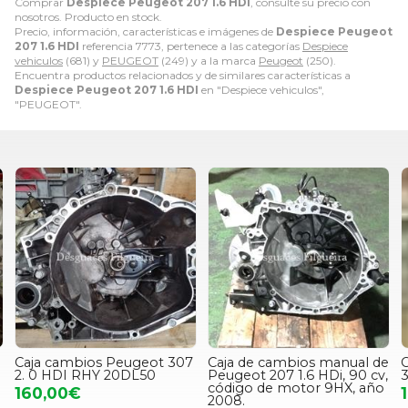
Comprar
Despiece Peugeot 207 1.6 HDI
, consulte su precio con
nosotros. Producto en stock.
Precio, información, características e imágenes de
Despiece Peugeot
207 1.6 HDI
referencia 7773, pertenece a las categorías
Despiece
vehiculos
(681) y
PEUGEOT
(249) y a la marca
Peugeot
(250).
Encuentra productos relacionados y de similares características a
Despiece Peugeot 207 1.6 HDI
en "Despiece vehiculos",
"PEUGEOT".
Caja cambios Peugeot 307
Caja de cambios manual de
2. 0 HDI RHY 20DL50
Peugeot 207 1.6 HDi, 90 cv,
código de motor 9HX, año
160,00€
2008.