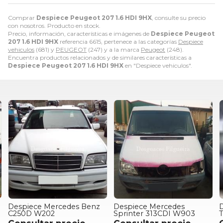
Comprar
Despiece Peugeot 207 1.6 HDI 9HX
, consulte su precio
con nosotros. Producto en stock.
Precio, información, características e imágenes de
Despiece Peugeot
207 1.6 HDI 9HX
referencia 6615, pertenece a las categorías
Despiece
vehiculos
(681) y
PEUGEOT
(247) y a la marca
Peugeot
(248).
Encuentra productos relacionados y de similares características a
Despiece Peugeot 207 1.6 HDI 9HX
en "Despiece vehiculos".
Despiece Mercedes Benz
Despiece Mercedes
D
C250D W202
Sprinter 313CDI W903