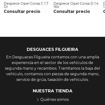
Despiece Opel Corsa C 1.7
Despiece Opel Corsa D 1.4
D
DI
16V
Consultar precio
Consultar precio
DESGUACES FILGUEIRA
En Desguaces Filgueira contamos con una amplia
experiencia en el sector de los vehículos de
segunda mano y recambios. Tramitamos la baja del
vehículo, contamos con piezas de segunda mano,
servicio de grúa, tasación de vehículos.
NUESTRA TIENDA
Quiénes somos