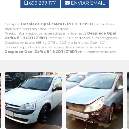
699 299 177
ENVIAR EMAIL
Comprar
Despiece Opel Zafira B 1.9 CDTI Z19DT
, consulte su
precio con nosotros. Producto en stock.
Precio, información, características e imágenes de
Despiece Opel
Zafira B 1.9 CDTI Z19DT
referencia 6567, pertenece a las categorías
Despiece vehiculos
(681) y
OPEL
(202) y a la marca
Opel
(201).
Encuentra productos relacionados y de similares características a
Despiece Opel Zafira B 1.9 CDTI Z19DT
en "Despiece vehiculos".