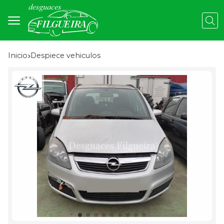
Busc
Inicio
despiece vehiculos