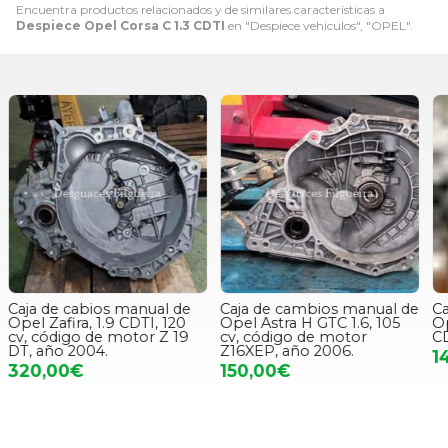
Encuentra productos relacionados y de similares características a
Despiece Opel Corsa C 1.3 CDTI
en "Despiece vehiculos", "OPEL".
Caja de cambios manual de
Caja de cambios manual de
C
Opel Astra H GTC 1.6, 105
Opel Vectra C Berlina 1.9
V
cv, código de motor
CDTI, 150 cv, año 2006.
Z16XEP, año 2006.
140,00€
150,00€