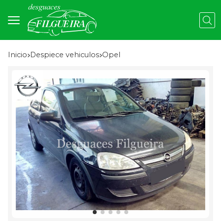
Busc
Inicio
despiece vehiculos
opel