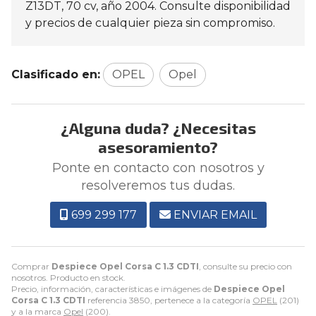
Z13DT, 70 cv, año 2004. Consulte disponibilidad
y precios de cualquier pieza sin compromiso.
Clasificado en:
OPEL
Opel
¿Alguna duda? ¿Necesitas
asesoramiento?
Ponte en contacto con nosotros y
resolveremos tus dudas.
699 299 177
ENVIAR EMAIL
Comprar
Despiece Opel Corsa C 1.3 CDTI
, consulte su precio con
nosotros. Producto en stock.
Precio, información, características e imágenes de
Despiece Opel
Corsa C 1.3 CDTI
referencia 3850, pertenece a la categoría
OPEL
(201)
y a la marca
Opel
(200).