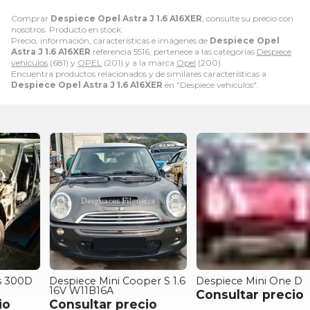
Comprar
Despiece Opel Astra J 1.6 A16XER
, consulte su precio con
nosotros. Producto en stock.
Precio, información, características e imágenes de
Despiece Opel
Astra J 1.6 A16XER
referencia 5516, pertenece a las categorías
Despiece
vehiculos
(681) y
OPEL
(201) y a la marca
Opel
(200).
Encuentra productos relacionados y de similares características a
Despiece Opel Astra J 1.6 A16XER
en "Despiece vehiculos".
Despiece Mini Cooper S 1.6
Despiece Mini One D
D
16V W11B16A
d
Consultar precio
Consultar precio