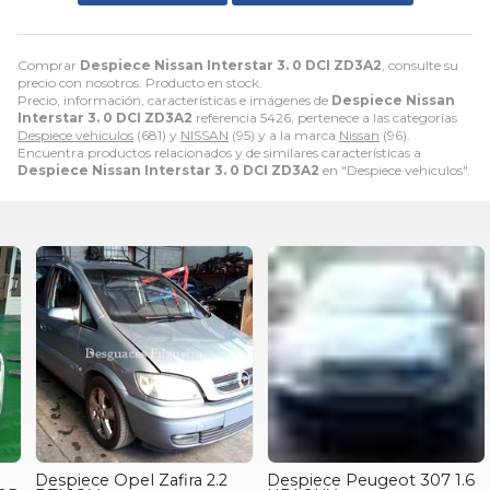
Comprar
Despiece Nissan Interstar 3. 0 DCI ZD3A2
, consulte su
precio con nosotros. Producto en stock.
Precio, información, características e imágenes de
Despiece Nissan
Interstar 3. 0 DCI ZD3A2
referencia 5426, pertenece a las categorías
Despiece vehiculos
(681) y
NISSAN
(95) y a la marca
Nissan
(96).
Encuentra productos relacionados y de similares características a
Despiece Nissan Interstar 3. 0 DCI ZD3A2
en "Despiece vehiculos".
Despiece Opel Zafira 2.2
Despiece Peugeot 307 1.6