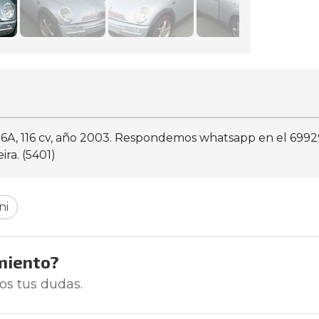
6A, 116 cv, año 2003. Respondemos whatsapp en el 699299
ra. (5401)
ni
miento?
os tus dudas.