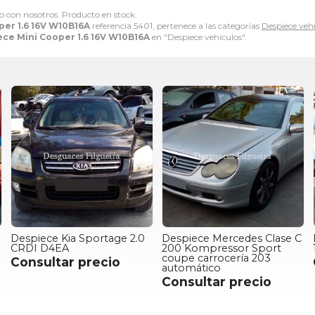
io con nosotros. Producto en stock.
er 1.6 16V W10B16A
referencia 5401, pertenece a las categorías
Despiece veh
ce Mini Cooper 1.6 16V W10B16A
en "Despiece vehiculos".
Despiece Kia Sportage 2.0
Despiece Mercedes Clase C
CRDI D4EA
200 Kompressor Sport
coupe carrocería 203
Consultar precio
automático
Consultar precio