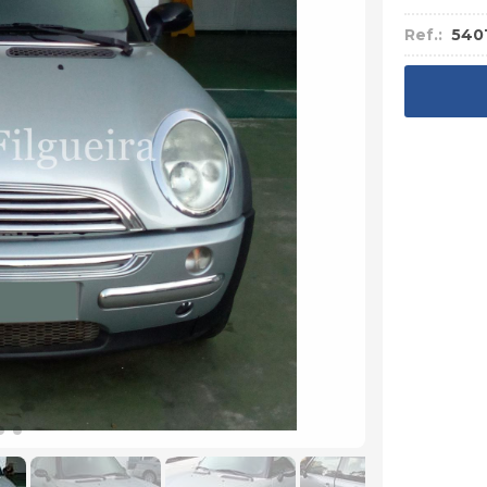
Ref.:
540