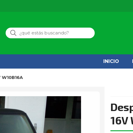
Buscar
INICIO
6V W10B16A
Desp
16V