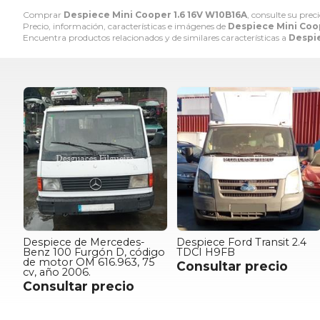
Comprar
Despiece Mini Cooper 1.6 16V W10B16A
, consulte su prec
Precio, información, características e imágenes de
Despiece Mini Coop
Encuentra productos relacionados y de similares características a
Despie
Despiece de Mercedes-
Despiece Ford Transit 2.4
Benz 100 Furgón D, código
TDCI H9FB
de motor OM 616.963, 75
Consultar precio
cv, año 2006.
Consultar precio