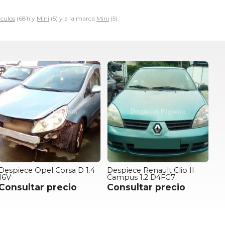
iculos
(681) y
Mini
(5) y a la marca
Mini
(5).
Despiece Opel Corsa D 1.4
Despiece Renault Clio II
16V
Campus 1.2 D4FG7
Consultar precio
Consultar precio