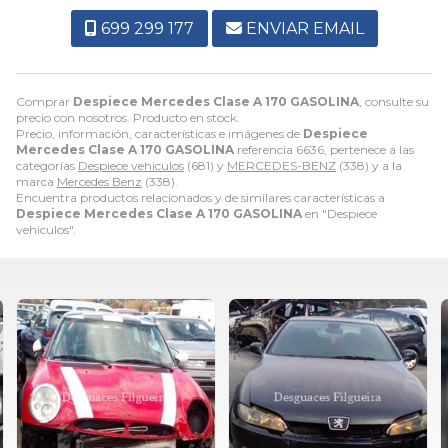
699 299 177
ENVIAR EMAIL
Comprar
Despiece Mercedes Clase A 170 GASOLINA
, consulte su
precio con nosotros. Producto en stock.
Precio, información, características e imágenes de
Despiece
Mercedes Clase A 170 GASOLINA
referencia 6636, pertenece a las
categorías
Despiece vehiculos
(681) y
MERCEDES-BENZ
(338) y a la
marca
Mercedes Benz
(338).
Encuentra productos relacionados y de similares características a
Despiece Mercedes Clase A 170 GASOLINA
en "Despiece
vehiculos".