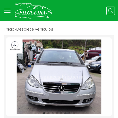
Busc
Inicio
despiece vehiculos