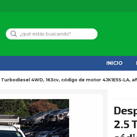
Buscar
INICIO
5 Turbodiesel 4WD, 163cv, código de motor 4JK1E5S-LA, añ
Desp
2.5 