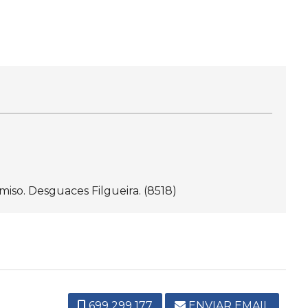
iso. Desguaces Filgueira. (8518)
699 299 177
ENVIAR EMAIL