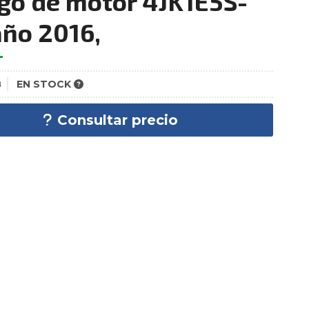
go de motor 4JK1E5S-
año 2016,
8
EN STOCK
Consultar precio