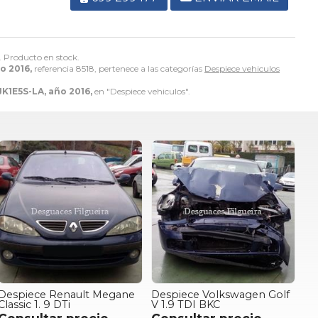
. Producto en stock.
o 2016,
referencia 8518, pertenece a las categorías
Despiece vehiculos
K1E5S-LA, año 2016,
en "Despiece vehiculos".
Despiece Renault Megane
Despiece Volkswagen Golf
Classic 1. 9 DTi
V 1.9 TDI BKC