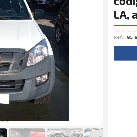
códi
LA, 
Ref.:
851