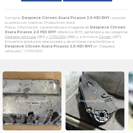
Comprar
Despiece Citroen Xsara Picasso 2.0 HDI RHY
, consulte
su precio con nosotros. Producto en stock.
Precio, información, características e imágenes de
Despiece Citroen
Xsara Picasso 2.0 HDI RHY
referencia 5973, pertenece a las categorías
Despiece vehiculos
(681) y
CITROEN
(288) y a la marca
Citroën
(287).
Encuentra productos relacionados y de similares características a
Despiece Citroen Xsara Picasso 2.0 HDI RHY
en "Despiece
vehiculos", "CITROEN".