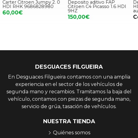
Deposito aditivo FAP
Despiece Citroen C4 1.6
D
Citroen C4 Picasso 1.6 HDI
HDI coupe 3p VTS
9HZ
automatico
150,00€
Consultar precio
DESGUACES FILGUEIRA
En Desguaces Filgueira contamos con una amplia
experiencia en el sector de los vehículos de
segunda mano y recambios. Tramitamos la baja del
vehículo, contamos con piezas de segunda mano,
servicio de grúa, tasación de vehículos.
NUESTRA TIENDA
Quiénes somos