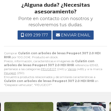
¿Alguna duda? ¿Necesitas
asesoramiento?
Ponte en contacto con nosotros y
resolveremos tus dudas.
699 299 177
ENVIAR EMAIL
Comprar
Culatin con arboles de levas Peugeot 307 2.0 HDI
RHR
por
100,00
€
. Producto en stock.
Precio, información, características e imágenes de
Culatin con
arboles de levas Peugeot 307 2.0 HDI RHR
referencia 63963,
pertenece a las categorías
PEUGEOT
(249) y
Varios
(465) y a la marca
Peugeot
(250).
Encuentra productos relacionados y de similares características a
Culatin con arboles de levas Peugeot 307 2.0 HDI RHR
en
"Despiece vehiculos", "PEUGEOT".