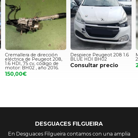
8
Cremallera de dirección
Despiece Peugeot 208 1.6
eléctrica de Peugeot 208,
BLUE HDI BH02
1.6 HDI, 75 cv, código de
Consultar precio
motor: BH02 , año 2016.
150,00€
DESGUACES FILGUEIRA
En Desguaces Filgueira contamos con una amplia