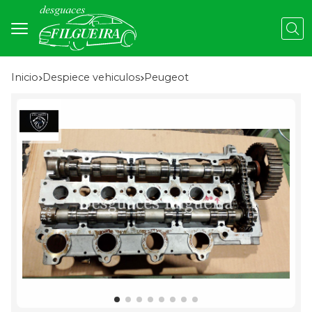
Busc
Inicio
despiece vehiculos
peugeot