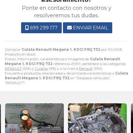
Ponte en contacto con nosotros y
resolveremos tus dudas.
699 299 177
ENVIAR EMAIL
Comprar
Culata Renault Megane 1. 9 DCI F9Q 732
por
90,00
€
.
Producto en stock.
Precio, información, características e imágenes de
Culata Renault
Megane 1. 9 DCI F9Q 732
referencia 29391, pertenece a las categorías
RENAULT
(356) y
Culatas
(165) y a la marca
Renault
(350).
Encuentra productos relacionados y de similares características a
Culata
Renault Megane 1. 9 DCI F9Q 732
en "Despiece vehiculos",
"RENAULT".