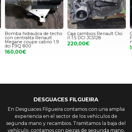
Bomba hidraulica de techo
Caja cambios Renault Clio
C
con centralita Renault
II 1.5 DCI JC5128
F
Megane coupe cabrio 1.9
220,00€
dci F9Q 800
160,00€
DESGUACES FILGUEIRA
En Desguaces Filgueira contamos con una amplia
experiencia en el sector de los vehículos de
segunda mano y recambios. Tramitamos la baja del
vehículo, contamos con piezas de segunda mano,