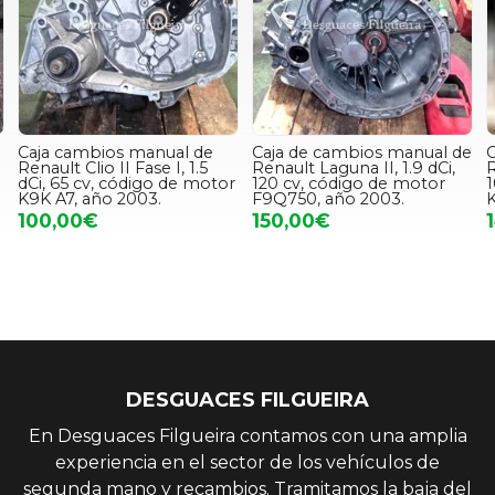
Caja cambios manual de
Caja de cambios manual de
C
Renault Clio II Fase I, 1.5
Renault Laguna II, 1.9 dCi,
R
dCi, 65 cv, código de motor
120 cv, código de motor
1
K9K A7, año 2003.
F9Q750, año 2003.
K
100,00€
150,00€
DESGUACES FILGUEIRA
En Desguaces Filgueira contamos con una amplia
experiencia en el sector de los vehículos de
segunda mano y recambios. Tramitamos la baja del