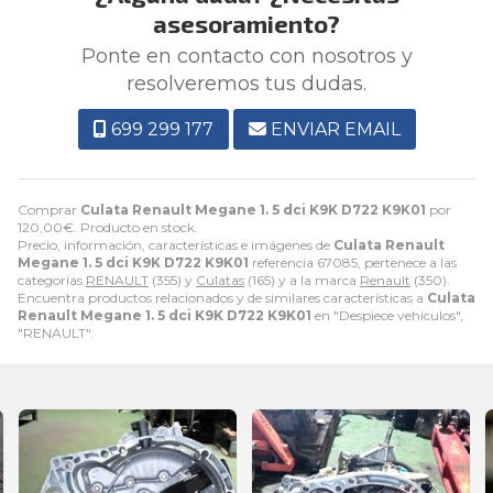
asesoramiento?
Ponte en contacto con nosotros y
resolveremos tus dudas.
699 299 177
ENVIAR EMAIL
Comprar
Culata Renault Megane 1. 5 dci K9K D722 K9K01
por
120,00
€
. Producto en stock.
Precio, información, características e imágenes de
Culata Renault
Megane 1. 5 dci K9K D722 K9K01
referencia 67085, pertenece a las
categorías
RENAULT
(355) y
Culatas
(165) y a la marca
Renault
(350).
Encuentra productos relacionados y de similares características a
Culata
Renault Megane 1. 5 dci K9K D722 K9K01
en "Despiece vehiculos",
"RENAULT".