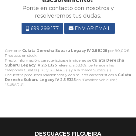
Ponte en contacto con nosotros y
resolveremos tus dudas.
699 299 177
ENVIAR EMAIL
Comprar
Culata Derecha Subaru Legacy IV 2.5 EJ25
por
90,00
€
.
Producto en stock.
Precio, información, características e imágenes de
Culata Derecha
Subaru Legacy IV 2.5 EJ25
referencia 38369, pertenece a las
categorías
Culatas
(165) y
SUBARU
(1) y a la marca
Subaru
(1).
Encuentra productos relacionados y de similares características a
Culata
Derecha Subaru Legacy IV 2.5 EJ25
en "Despiece vehiculos",
"SUBARU".
DESGUACES FILGUEIRA