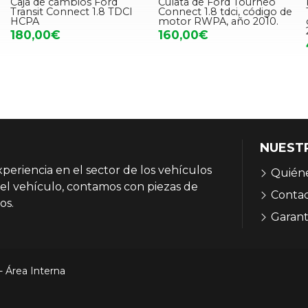
Caja de cambios Ford
Culata de Ford Tourneo
Transit Connect 1.8 TDCI
Connect 1.8 tdci, código de
HCPA
motor RWPA, año 2010.
180,00€
160,00€
NUEST
eriencia en el sector de los vehículos
Quién
el vehículo, contamos con piezas de
Conta
os.
Garant
-
Área Interna