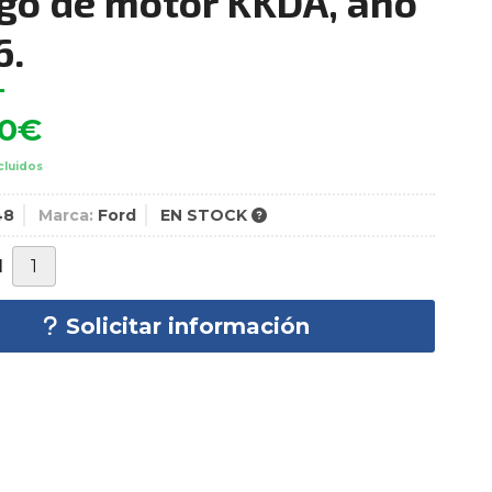
go de motor KKDA, año
6.
00
€
cluidos
48
Marca:
Ford
EN STOCK
d
Solicitar información