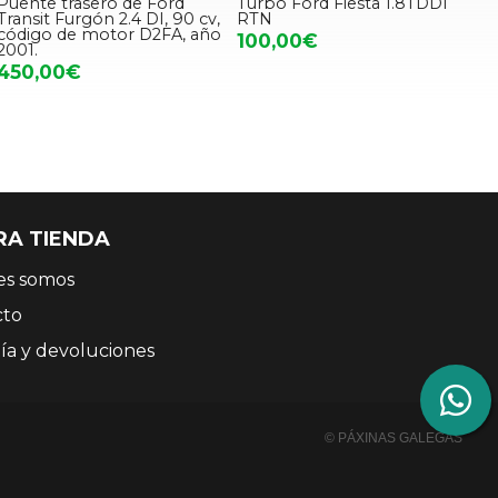
Puente trasero de Ford
Turbo Ford Fiesta 1.8TDDI
Transit Furgón 2.4 DI, 90 cv,
RTN
código de motor D2FA, año
100,00€
2001.
450,00€
RA TIENDA
es somos
cto
ía y devoluciones
© PÁXINAS GALEGAS