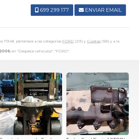
699 299 177
ENVIAR EMAIL
ia 71348, pertenece a las categorías
FORD
(213) y
Culatas
(165) y a la
 2006.
en "Despiece vehiculos", "FORD".