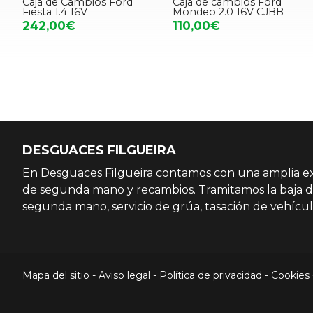
Caja de Cambios Ford
Caja de cambios Ford
Fiesta 1.4 16V
Mondeo 2.0 16V CJBB
242,00€
110,00€
DESGUACES FILGUEIRA
En Desguaces Filgueira contamos con una amplia exp
de segunda mano y recambios. Tramitamos la baja d
segunda mano, servicio de grúa, tasación de vehícul
Mapa del sitio
-
Aviso legal
-
Política de privacidad
-
Cookies