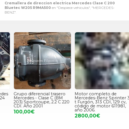
Cremallera de direccion electrica Mercedes Clase C 200
Bluetec W205 R9MA500
en "Despiece vehiculos", "MERCEDES-
BENZ".
Grupo diferencial trasero
Motor completo de
Mercedes - Clase C (BM
Mercedes-Benz Sprinter 3-
C
203) Sportcoupe, 2.2 C 220
t Furgón, 313 CDI, 129 cv,
CDI. Año 2001
código de motor 611981,
año 2006.
100,00€
2800,00€