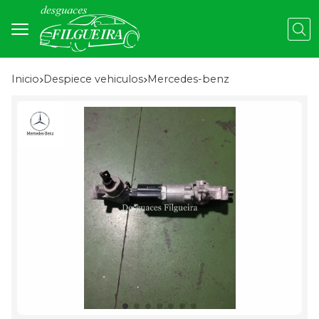
Busc
Inicio
despiece vehiculos
mercedes-benz