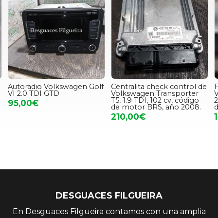
Autoradio Volkswagen Golf
Centralita check control de
F
VI 2.0 TDI GTD
Volkswagen Transporter
V
T5, 1.9 TDI, 102 cv, código
2
95,00€
de motor BRS, año 2008.
210,00€
DESGUACES FILGUEIRA
En Desguaces Filgueira contamos con una amplia