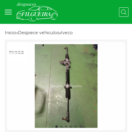
Busc
Inicio
despiece vehiculos
iveco