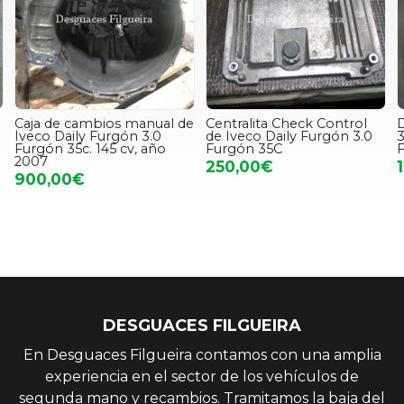
Caja de cambios manual de
Centralita Check Control
D
Iveco Daily Furgón 3.0
de Iveco Daily Furgón 3.0
3
Furgón 35c. 145 cv, año
Furgón 35C
2007
250,00€
900,00€
DESGUACES FILGUEIRA
En Desguaces Filgueira contamos con una amplia
experiencia en el sector de los vehículos de
segunda mano y recambios. Tramitamos la baja del