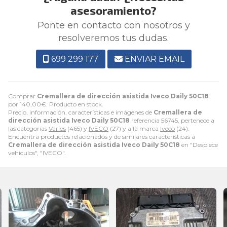
asesoramiento?
Ponte en contacto con nosotros y
resolveremos tus dudas.
699 299 177
ENVIAR EMAIL
Comprar
Cremallera de dirección asistida Iveco Daily 50C18
por
140,00
€
. Producto en stock.
Precio, información, características e imágenes de
Cremallera de
dirección asistida Iveco Daily 50C18
referencia 56745, pertenece a
las categorías
Varios
(465) y
IVECO
(27) y a la marca
Iveco
(24).
Encuentra productos relacionados y de similares características a
Cremallera de dirección asistida Iveco Daily 50C18
en "Despiece
vehiculos", "IVECO".