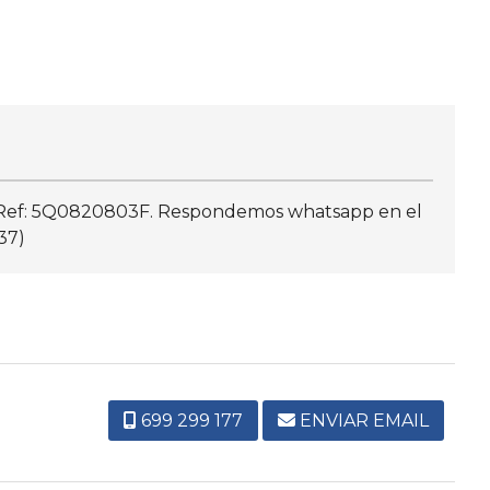
, Ref: 5Q0820803F. Respondemos whatsapp en el
37)
699 299 177
ENVIAR EMAIL