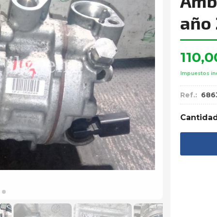
Ambi
año 
110,0
Impuestos in
Ref.:
686
Cantida