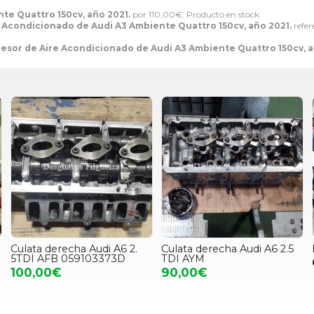
e Quattro 150cv, año 2021.
por
110,00
€
. Producto en stock.
 Acondicionado de Audi A3 Ambiente Quattro 150cv, año 2021.
refer
sor de Aire Acondicionado de Audi A3 Ambiente Quattro 150cv, a
Culata derecha Audi A6 2.
Culata derecha Audi A6 2.5
5TDI AFB 059103373D
TDI AYM
100,00€
90,00€