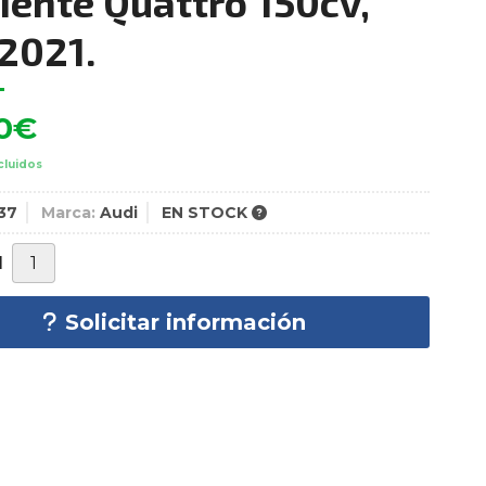
ente Quattro 150cv,
2021.
0
€
cluidos
37
Marca:
Audi
EN STOCK
d
Solicitar información