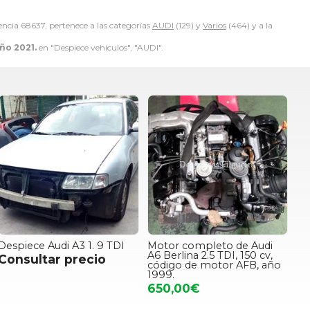
encia 68637, pertenece a las categorías
AUDI
(129) y
Varios
(464) y a la
ño 2021.
en "Despiece vehiculos", "AUDI".
Despiece Audi A3 1. 9 TDI
Motor completo de Audi
A6 Berlina 2.5 TDI, 150 cv,
Consultar precio
código de motor AFB, año
1999.
650,00€