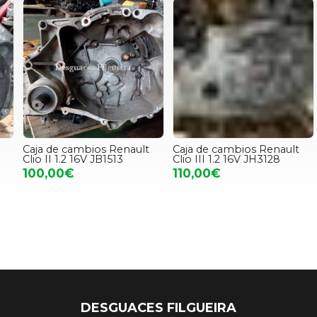
Caja de cambios Renault
Caja de cambios Renault
D
Clio II 1.2 16V JB1513
Clio III 1.2 16V JH3128
100,00€
110,00€
DESGUACES FILGUEIRA