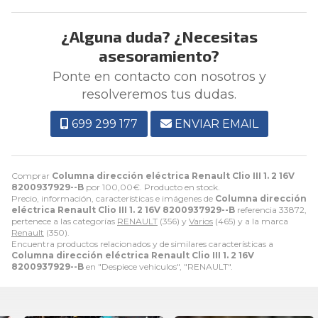
¿Alguna duda? ¿Necesitas
asesoramiento?
Ponte en contacto con nosotros y
resolveremos tus dudas.
699 299 177
ENVIAR EMAIL
Comprar
Columna dirección eléctrica Renault Clio III 1. 2 16V
8200937929--B
por
100,00
€
. Producto en stock.
Precio, información, características e imágenes de
Columna dirección
eléctrica Renault Clio III 1. 2 16V 8200937929--B
referencia 33872,
pertenece a las categorías
RENAULT
(356) y
Varios
(465) y a la marca
Renault
(350).
Encuentra productos relacionados y de similares características a
Columna dirección eléctrica Renault Clio III 1. 2 16V
8200937929--B
en "Despiece vehiculos", "RENAULT".