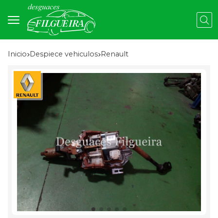
Busc
Inicio
despiece vehiculos
renault