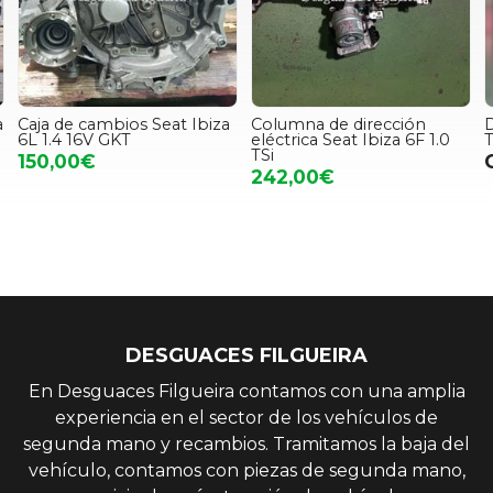
s Seat Ibiza
Columna de dirección
Despiece Seat Alt
eléctrica Seat Ibiza 6F 1.0
TDI CAYC
TSi
Consultar pre
242,00€
DESGUACES FILGUEIRA
En Desguaces Filgueira contamos con una amplia
experiencia en el sector de los vehículos de
segunda mano y recambios. Tramitamos la baja del
vehículo, contamos con piezas de segunda mano,