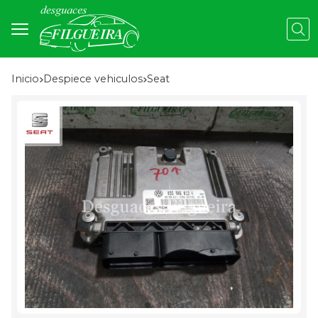
Busc
Inicio
despiece vehiculos
seat