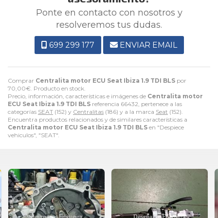
Ponte en contacto con nosotros y
resolveremos tus dudas.
699 299 177
ENVIAR EMAIL
Comprar
Centralita motor ECU Seat Ibiza 1.9 TDI BLS
por
70,00
€
. Producto en stock.
Precio, información, características e imágenes de
Centralita motor
ECU Seat Ibiza 1.9 TDI BLS
referencia 66432, pertenece a las
categorías
SEAT
(152) y
Centralitas
(186) y a la marca
Seat
(152).
Encuentra productos relacionados y de similares características a
Centralita motor ECU Seat Ibiza 1.9 TDI BLS
en "Despiece
vehiculos", "SEAT".