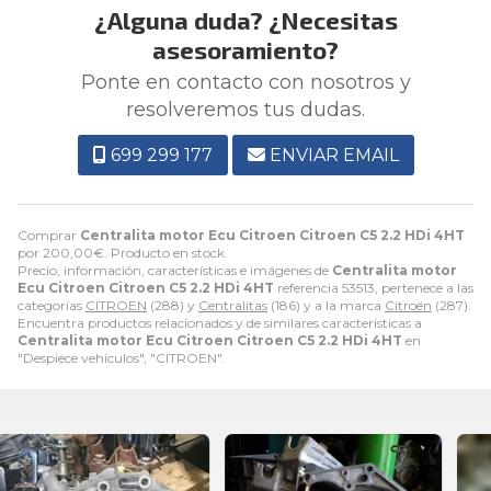
¿Alguna duda? ¿Necesitas
asesoramiento?
Ponte en contacto con nosotros y
resolveremos tus dudas.
699 299 177
ENVIAR EMAIL
Comprar
Centralita motor Ecu Citroen Citroen C5 2.2 HDi 4HT
por
200,00
€
. Producto en stock.
Precio, información, características e imágenes de
Centralita motor
Ecu Citroen Citroen C5 2.2 HDi 4HT
referencia 53513, pertenece a las
categorías
CITROEN
(288) y
Centralitas
(186) y a la marca
Citroën
(287).
Encuentra productos relacionados y de similares características a
Centralita motor Ecu Citroen Citroen C5 2.2 HDi 4HT
en
"Despiece vehiculos", "CITROEN".