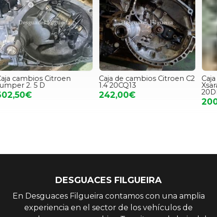
Caja de cambios Citroen C2
Caja de Cambios Citroen
C
1.4 20CQ13
Xsara Picasso 2. 0HDI
C
20DL64
242,00€
200,00€
DESGUACES FILGUEIRA
En Desguaces Filgueira contamos con una amplia
experiencia en el sector de los vehículos de