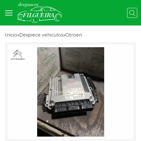
Busc
Inicio
despiece vehiculos
citroen