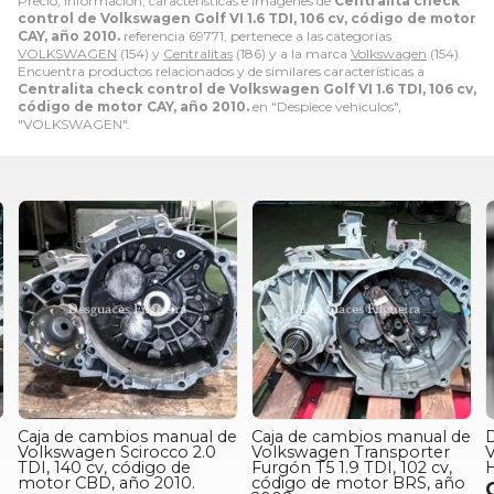
Precio, información, características e imágenes de
Centralita check
control de Volkswagen Golf VI 1.6 TDI, 106 cv, código de motor
CAY, año 2010.
referencia 69771, pertenece a las categorías
VOLKSWAGEN
(154) y
Centralitas
(186) y a la marca
Volkswagen
(154).
Encuentra productos relacionados y de similares características a
Centralita check control de Volkswagen Golf VI 1.6 TDI, 106 cv,
código de motor CAY, año 2010.
en "Despiece vehiculos",
"VOLKSWAGEN".
Caja de cambios manual de
Caja de cambios manual de
a
Volkswagen Scirocco 2.0
Volkswagen Transporter
V
TDI, 140 cv, código de
Furgón T5 1.9 TDI, 102 cv,
motor CBD, año 2010.
código de motor BRS, año